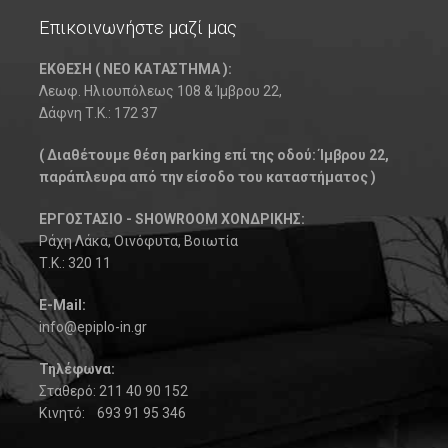
Επικοινωνήστε μαζί μας
ΕΚΘΕΣΗ ( ΝΕΟ ΚΑΤΑΣΤΗΜΑ ):
Λεωφ. Ηλιουπόλεως 108 & Ίμβρου 22,
Δάφνη Τ.Κ.: 172 37
( Διαθέτουμε θέση parking επί της οδού: Ίμβρου 22,
παράπλευρα από την είσοδο του καταστήματος )
ΕΡΓΟΣΤΑΣΙΟ - SHOWROOM ΧΟΝΔΡΙΚΗΣ:
Ράχη Λάκα, Οινόφυτα, Βοιωτία
Τ.Κ.: 320 11
Ε-Mail:
info@epiplo-in.gr
Τηλέφωνα:
Σταθερό: 211 40 90 152
Κινητό: 693 91 95 346