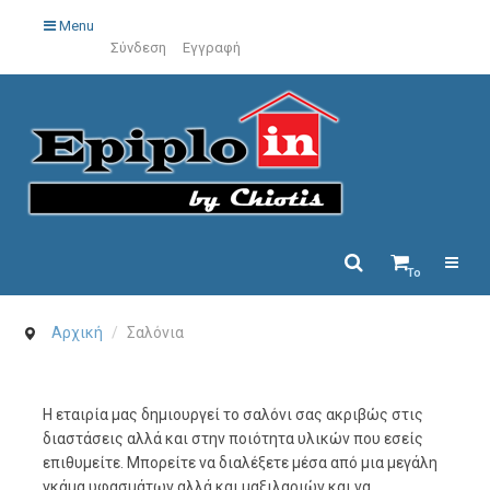
Menu
Σύνδεση
Εγγραφή
Το
καλάθι
σας
Αρχική
/
Σαλόνια
είναι
άδειο.
Η εταιρία μας δημιουργεί το σαλόνι σας ακριβώς στις
διαστάσεις αλλά και στην ποιότητα υλικών που εσείς
επιθυμείτε. Μπορείτε να διαλέξετε μέσα από μια μεγάλη
γκάμα υφασμάτων αλλά και μαξιλαριών και να