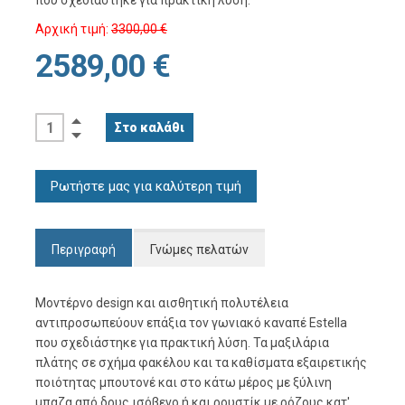
που σχεδιάστηκε για πρακτική λύση.
Αρχική τιμή:
3300,00 €
2589,00 €
Ρωτήστε μας για καλύτερη τιμή
Περιγραφή
Γνώμες πελατών
Μοντέρνο design και αισθητική πολυτέλεια
αντιπροσωπεύουν επάξια τον γωνιακό καναπέ Estella
που σχεδιάστηκε για πρακτική λύση. Τα μαξιλάρια
πλάτης σε σχήμα φακέλου και τα καθίσματα εξαιρετικής
ποιότητας μπουτονέ και στο κάτω μέρος με ξύλινη
μπαζα από δρυς ισόβενο ή και ρουστίκ με ρόζους κατ'