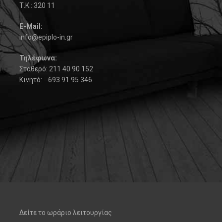
Τ.Κ.: 320 11
Ε-Mail:
info@epiplo-in.gr
Τηλέφωνα:
Σταθερό: 211 40 90 152
Κινητό: 693 91 95 346
Δείτε το ωράριο λειτουργίας